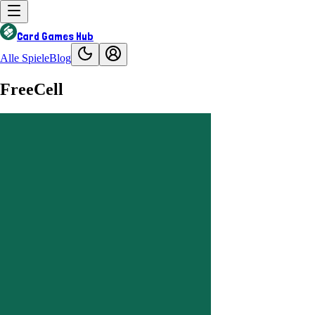
Card Games Hub
Alle Spiele
Blog
FreeCell